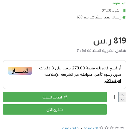
متوفر
الكود:
BFU33
إجمالي عدد المشاهدات: 6661
819 ر.س
شامل الضريبة المضافة (%15)
أو قسم فاتورتك بقيمة
273.00 ر.س
على
3
دفعات
بدون رسوم تأخير، متوافقة مع الشريعة الإسلامية
اعرف أكثر
اضافة للسلة
اشتري اﻵن
(0 تقييم)
-
كتابة تقييم