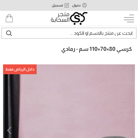
دخول
تسجيل
كرسي 80×70×110 سم - رمادي
داخل الرياض فقط