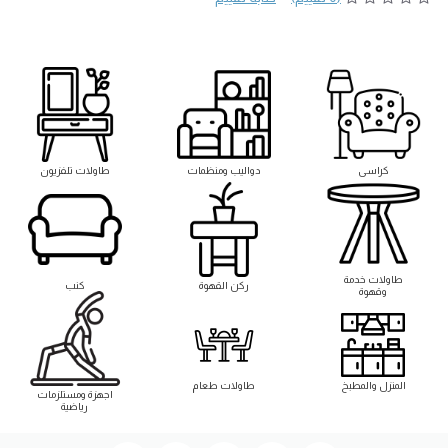
كراسى
دواليب ومنظمات
طاولات تلفزيون
طاوﻻت خدمة
ركن القهوة
كنب
وقهوة
المنزل والمطبخ
طاوﻻت طعام
اجهزة ومستلزمات
رياضية