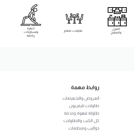
اجهزة
المنزل
طاوﻻت طعام
ومستلزمات
والمطبخ
رياضية
روابط مهمة
العروض والتخفيضات
طاوﻻت تليفزيون
طاولة قهوة وخدمة
كل الكنب والطاوﻻت
دواليب ومنظمات