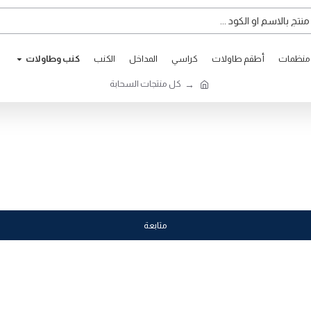
ومنظمات
أطقم طاولات
كراسي
المداخل
الكنب
كنب وطاوﻻت
كل منتجات السحابة
متابعة