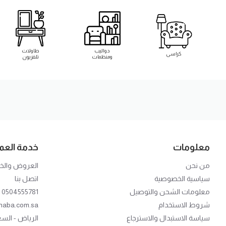
دواليب
طاولات
كراسى
ومنظمات
تلفزيون
معلومات
خدمة العمل
من نحن
العروض وال
سياسية الخصوصية
اتصل بنا
معلومات الشحن والتوصيل
0504555781
شروط الاستخدام
haba.com.sa
سياسة الاستبدال والاسترجاع
الرياض - الس