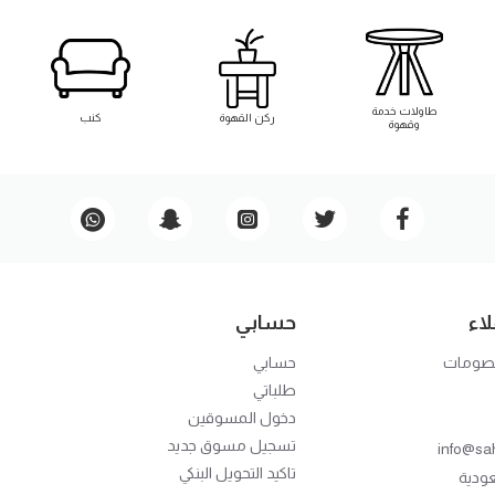
طاوﻻت خدمة
ركن القهوة
كنب
وقهوة
اء
حسابي
خصومات
حسابي
طلباتي
دخول المسوقين
تسجيل مسوق جديد
info@sa
تاكيد التحويل البنكي
عودية