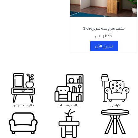
مكتب مع وحدة تخرين Side
635 ر.س
اشتري اﻵن
كراسى
دواليب ومنظمات
طاولات تلفزيون