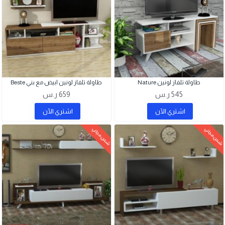
طاولة تلفاز لونين Nature
طاولة تلفاز لونين ابيض مع بني Beste
545 ر.س
659 ر.س
اشتري اﻵن
اشتري اﻵن
شحن مجاني
شحن مجاني