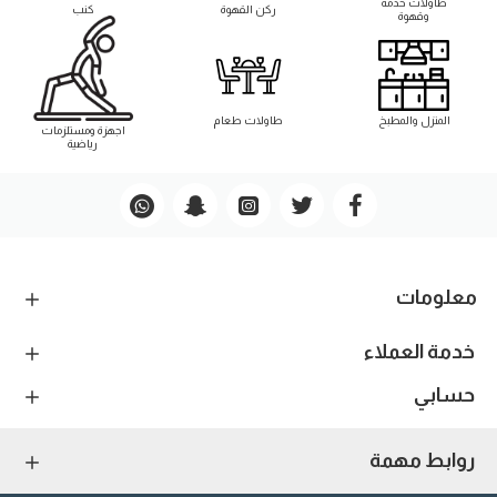
طاوﻻت خدمة
ركن القهوة
كنب
وقهوة
المنزل والمطبخ
طاوﻻت طعام
اجهزة ومستلزمات
رياضية
معلومات
خدمة العملاء
حسابي
روابط مهمة