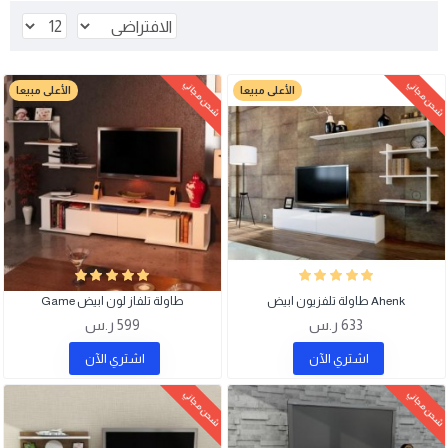
شحن مجاني
شحن مجاني
الأعلى مبيعا
الأعلى مبيعا
Ahenk طاولة تلفزيون ابيض
طاولة تلفاز لون ابيض Game
633 ر.س
599 ر.س
اشتري اﻵن
اشتري اﻵن
شحن مجاني
شحن مجاني