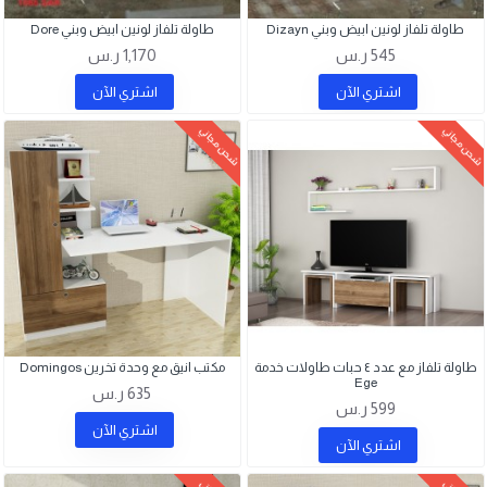
طاولة تلفاز لونين ابيض وبني Dizayn
طاولة تلفاز لونين ابيض وبني Dore
545 ر.س
1,170 ر.س
اشتري اﻵن
اشتري اﻵن
شحن مجاني
شحن مجاني
طاولة تلفاز مع عدد ٤ حبات طاولات خدمة
مكتب انيق مع وحدة تخرين Domingos
Ege
635 ر.س
599 ر.س
اشتري اﻵن
اشتري اﻵن