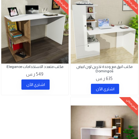
شحن مجاني
شحن مجاني
مكتب انيق مع وحدة تخرين لون ابيض
مكتب متعدد الاستخدامات Elegance
Domingos
549 ر.س
635 ر.س
اشتري اﻵن
اشتري اﻵن
شحن مجاني