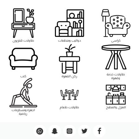
كراسى
دواليب ومنظمات
طاولات تلفزيون
طاوﻻت خدمة
ركن القهوة
كنب
وقهوة
المنزل والمطبخ
طاوﻻت طعام
اجهزة ومستلزمات
رياضية