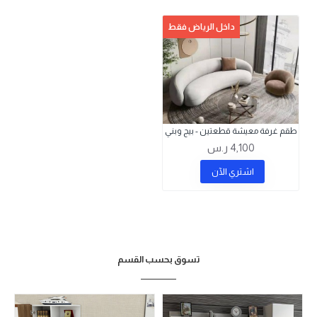
داخل الرياض فقط
طقم غرفة معيشة قطعتين - بيج وبني
4,100 ر.س
اشتري اﻵن
تسوق بحسب القسم