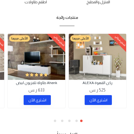
المنزل والمطبخ
اطقم طاولات
منتجات رائجة
شحن مجاني
شحن مجاني
شحن 
الأعلى مبيعا
الأعلى مبيعا
ركن القهوة ALEXA
Ahenk طاولة تلفزيون ابيض
525 ر.س
633 ر.س
اشتري اﻵن
اشتري اﻵن