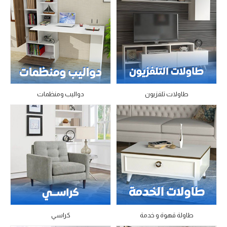
طاولات تلفزيون
دواليب ومنظمات
طاولة قهوة و خدمة
كراسي