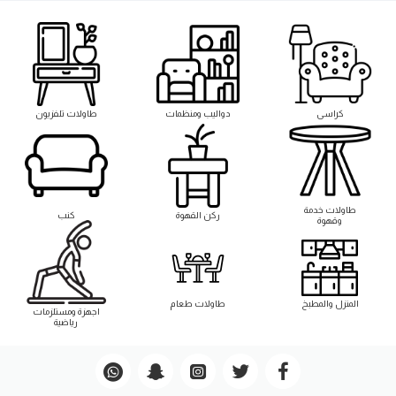
كراسى
دواليب ومنظمات
طاولات تلفزيون
طاوﻻت خدمة
ركن القهوة
كنب
وقهوة
المنزل والمطبخ
طاوﻻت طعام
اجهزة ومستلزمات
رياضية