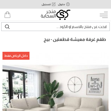
دخول
تسجيل
طقم غرفة معيشة قطعتين - بيج
داخل الرياض فقط