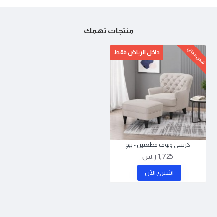
منتجات تهمك
شحن مجاني
داخل الرياض فقط
كرسي وبوف قطعتين - بيج
1,725 ر.س
اشتري اﻵن