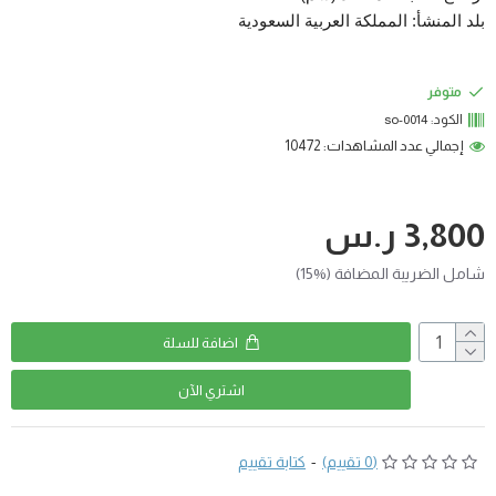
بلد المنشأ: المملكة العربية السعودية
متوفر
الكود:
so-0014
إجمالي عدد المشاهدات: 10472
3,800 ر.س
شامل الضريبة المضافة (%15)
اضافة للسلة
اشتري اﻵن
(0 تقييم)
-
كتابة تقييم