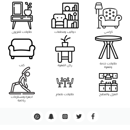
كراسى
دواليب ومنظمات
طاولات تلفزيون
طاوﻻت خدمة
ركن القهوة
كنب
وقهوة
المنزل والمطبخ
طاوﻻت طعام
اجهزة ومستلزمات
رياضية