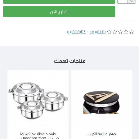
اشتري اﻵن
(0 تقييم)
-
كتابة تقييم
منتجات تهمك
جهاز صانعة الكريب
طقم حافظات ماكسيما
كرستال(1000,1500,2500)مل