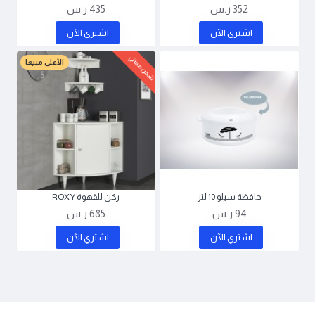
352 ر.س
435 ر.س
اشتري اﻵن
اشتري اﻵن
شحن مجاني
الأعلى مبيعا
حافظة سيلو 10 لتر
ركن للقهوة ROXY
94 ر.س
685 ر.س
اشتري اﻵن
اشتري اﻵن