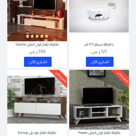
حافظة سيلو 17.5 لتر
طاولة تلفاز لون ابيض Game
121 ر.س
599 ر.س
اشتري اﻵن
اشتري اﻵن
شحن مجاني
شحن مجاني
طاولة تلفاز لون ابيض Yaren
طاولة تلفاز موديل Encoy