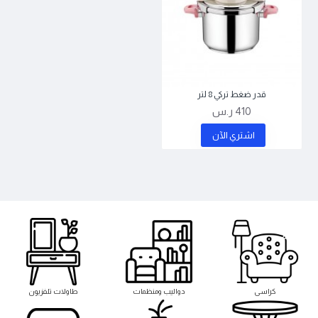
قدر ضغط تركي 8 لتر
410 ر.س
اشتري اﻵن
كراسى
دواليب ومنظمات
طاولات تلفزيون