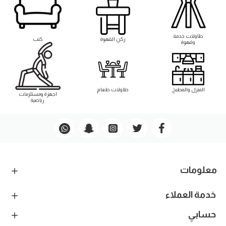
طاوﻻت خدمة
ركن القهوة
كنب
وقهوة
المنزل والمطبخ
طاوﻻت طعام
اجهزة ومستلزمات
رياضية
معلومات
خدمة العملاء
حسابي