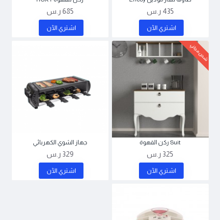
435 ر.س
685 ر.س
اشتري اﻵن
اشتري اﻵن
شحن مجاني
Suit ركن القهوة
جهاز الشوي الكهربائي
325 ر.س
329 ر.س
اشتري اﻵن
اشتري اﻵن