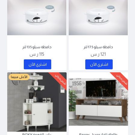
حافظة سيلو 17.5 لتر
حافظة سيلو 13.5 لتر
121 ر.س
115 ر.س
اشتري اﻵن
اشتري اﻵن
شحن مجاني
شحن مجاني
الأعلى مبيعا
طاولة تلفاز موديل Encoy
ركن للقهوة ROXY