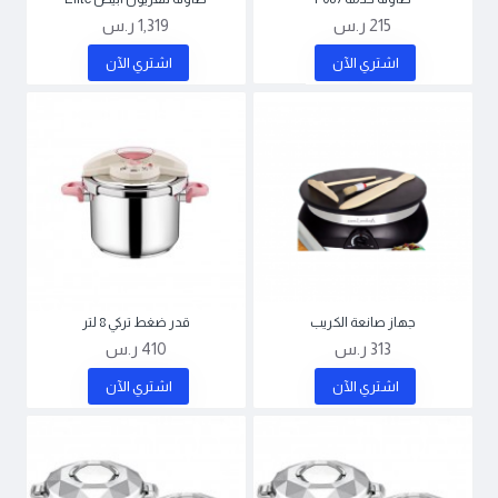
215 ر.س
1,319 ر.س
اشتري اﻵن
اشتري اﻵن
جهاز صانعة الكريب
قدر ضغط تركي 8 لتر
313 ر.س
410 ر.س
اشتري اﻵن
اشتري اﻵن