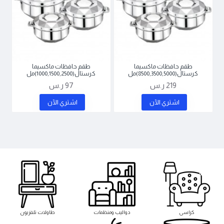
طقم حافظات ماكسيما
طقم حافظات ماكسيما
كرستال(8500,3500,5000)مل
كرستال(1000,1500,2500)مل
219 ر.س
97 ر.س
اشتري اﻵن
اشتري اﻵن
كراسى
دواليب ومنظمات
طاولات تلفزيون