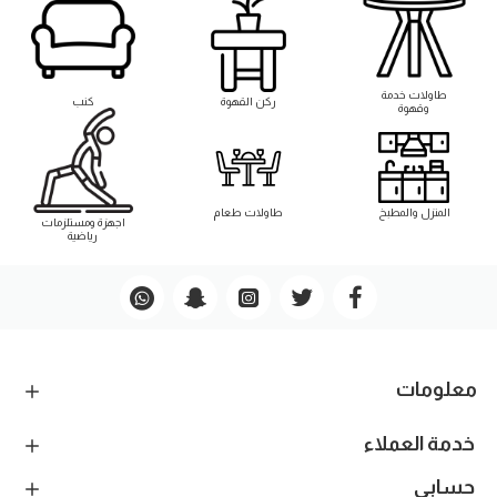
طاوﻻت خدمة
ركن القهوة
كنب
وقهوة
المنزل والمطبخ
طاوﻻت طعام
اجهزة ومستلزمات
رياضية
معلومات
خدمة العملاء
حسابي