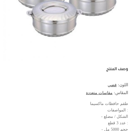
وصف المنتج
اللون:
فضي
المقاس:
مقاسات متعددة
طقم حافظات ماكسيما
: المواصفات
الشكل / مضلع -
: عدد 3 قطع
حجم 5000 مل -