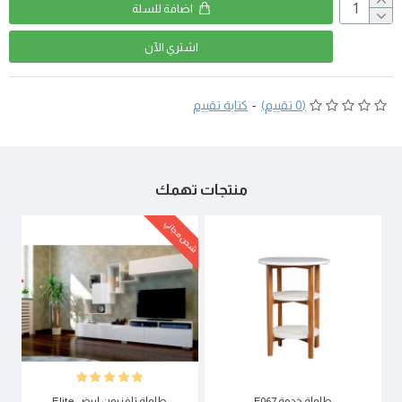
اضافة للسلة
اشتري اﻵن
(0 تقييم)
-
كتابة تقييم
منتجات تهمك
شحن مجاني
طاولة خدمة F067
طاولة تلفزيون ابيض Elite