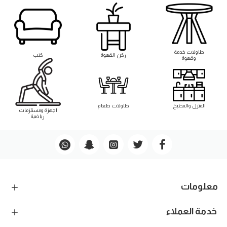
طاوﻻت خدمة
ركن القهوة
كنب
وقهوة
المنزل والمطبخ
طاوﻻت طعام
اجهزة ومستلزمات
رياضية
معلومات
خدمة العملاء