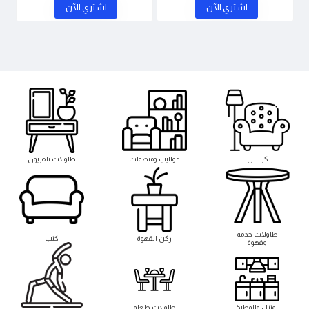
اشتري اﻵن
اشتري اﻵن
كراسى
دواليب ومنظمات
طاولات تلفزيون
طاوﻻت خدمة
ركن القهوة
كنب
وقهوة
المنزل والمطبخ
طاوﻻت طعام