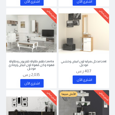
اشتري اﻵن
اشتري اﻵن
شحن مجاني
شحن مجاني
Lost مدخل بمرايه لون ابيض وخشبي
Lavita طقم طاولة تلفزيون وطاولة
موديل
قهوه وكن قهوة لون ابيض ورمادي
موديل
407 ر.س
2,035 ر.س
اشتري اﻵن
اشتري اﻵن
شحن مجاني
شحن مجاني
الأعلى مبيعا