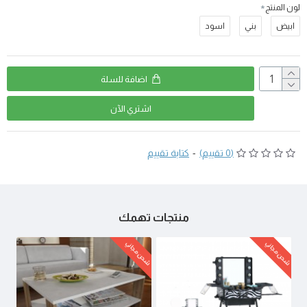
لون المنتج
ابيض
بني
اسود
اضافة للسلة
اشتري اﻵن
(0 تقييم)
-
كتابة تقييم
منتجات تهمك
شحن مجاني
شحن مجاني