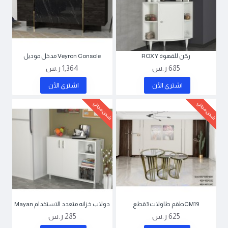
ركن للقهوة ROXY
Veyron Console مدخل موديل
685 ر.س
1,364 ر.س
اشتري اﻵن
اشتري اﻵن
شحن مجاني
شحن مجاني
CM19طقم طاولات 3قطع
دولاب خزانه متعدد الاستخدام Mayan
625 ر.س
285 ر.س