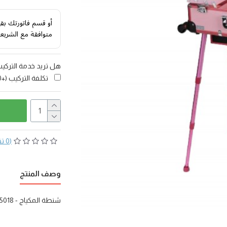
أو قسم فاتورتك بق
متوافقة مع الشريع
هل تريد خدمة التركي
تكلفة التركيب
(+60 ر.س)
(0 تقييم)
وصف المنتج
شنطة المكياج - 15018 - دواليب ومنظمات