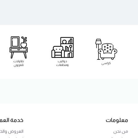
دواليب
طاولات
كراسى
ومنظمات
تلفزيون
معلومات
خدمة العمل
من نحن
العروض وال