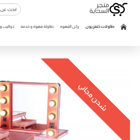
طاولات تلفزيون
ركن القهوه
طاولة قهوة و خدمة
دواليب 
شحن مجاني