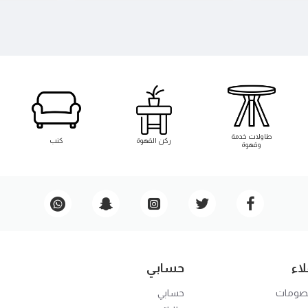
طاوﻻت خدمة
ركن القهوة
كنب
وقهوة
اء
حسابي
خصومات
حسابي