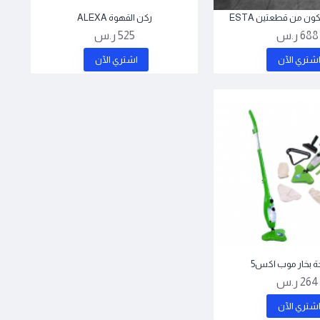
ون من قطعتين ESTA
ركن القهوة ALEXA
688 ر.س
525 ر.س
شتري اﻵن
اشتري اﻵن
بخار موب اكس5
264 ر.س
شتري اﻵن