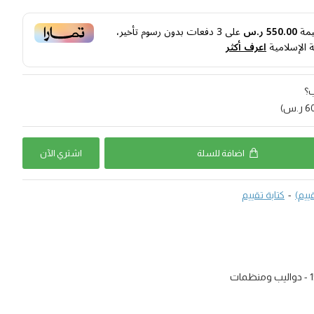
يمة
550.00 ر.س
على
3
دفعات بدون رسوم تأخير،
ة الإسلامية
اعرف أكثر
ب؟
اضافة للسلة
اشتري اﻵن
-
كتابة تقييم