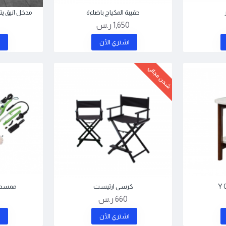
حقيبة المكياج باضاءة
مدخل انيق يتك
1,650 ر.س
اشتري اﻵن
ا
شحن مجاني
كرسي ارتيست
ممسحة 
660 ر.س
اشتري اﻵن
ا