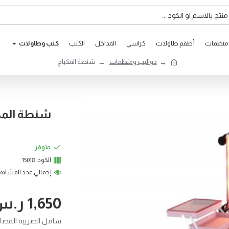
ومنظمات
أطقم طاولات
كراسي
المداخل
الكنب
كنب وطاوﻻت
دواليب ومنظمات
شنطة المكياج
شنطة المك
متوفر
الكود:
15018
إجمالي عدد المشاهدات: 
1,650 ر.س
شامل الضريبة المضافة 