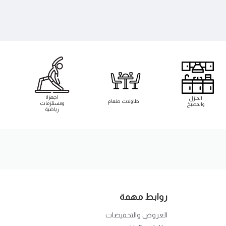
اجهزة
المنزل
طاوﻻت طعام
ومستلزمات
والمطبخ
رياضية
روابط مهمة
العروض والتخفيضات