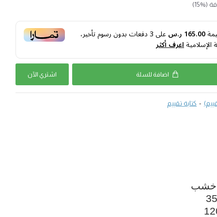
(%15)
يمة
165.00 ر.س
على
3
دفعات بدون رسوم تأخير،
ة الإسلامية
اعرف أكثر
اضافة للسلة
اشتري اﻵن
-
كتابة تقييم
 خشب