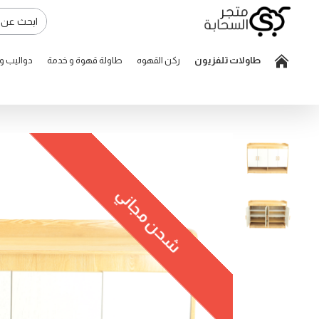
طاولات تلفزيون
ركن القهوه
طاولة قهوة و خدمة
دواليب 
شحن مجاني