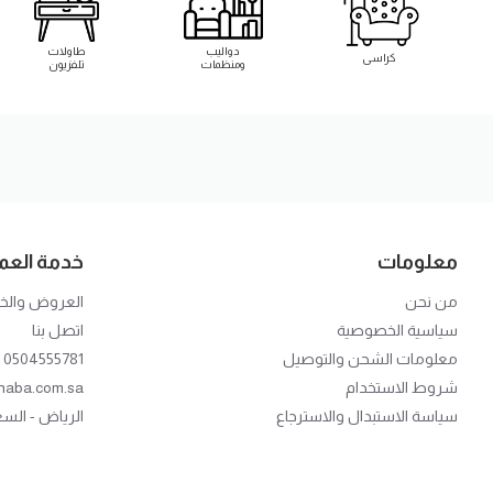
دواليب
طاولات
كراسى
ومنظمات
تلفزيون
معلومات
خدمة العمل
من نحن
العروض وال
سياسية الخصوصية
اتصل بنا
معلومات الشحن والتوصيل
0504555781
شروط الاستخدام
haba.com.sa
سياسة الاستبدال والاسترجاع
الرياض - الس