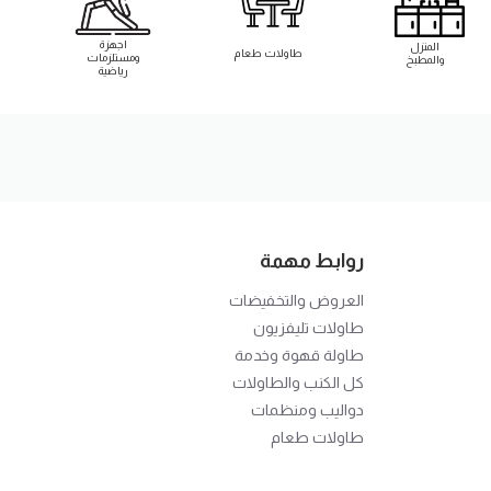
اجهزة
المنزل
طاوﻻت طعام
ومستلزمات
والمطبخ
رياضية
روابط مهمة
العروض والتخفيضات
طاوﻻت تليفزيون
طاولة قهوة وخدمة
كل الكنب والطاوﻻت
دواليب ومنظمات
طاولات طعام