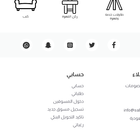
طاوﻻت خدمة
ركن القهوة
كنب
وقهوة
اء
حسابي
خصومات
حسابي
طلباتي
دخول المسوقين
تسجيل مسوق جديد
info@sa
تاكيد التحويل البنكي
عودية
رغباتي