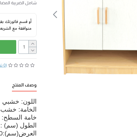
شامل الضريبة المضافة 
أو قسم فاتورتك بق
متوافقة مع الشريع
(0 تقييم)
وصف المنتج
اللون: خشبي
الخامة: خشب
خامة السطح:
الطول (سم) :35
العرض(سم):120