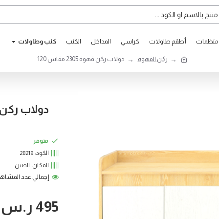
ومنظمات
أطقم طاولات
كراسي
المداخل
الكنب
كنب وطاوﻻت
ركن القهوه
دولاب ركن قهوة 2305 مقاس 120
دولاب ركن قهوة 05
متوفر
الكود:
28219
المكان:
الصين
إجمالي عدد المشاهدات:
495 ر.س