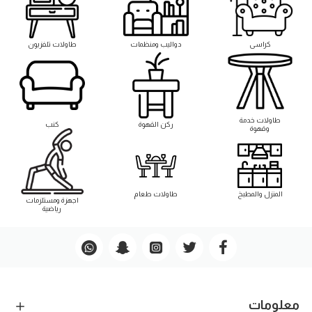
كراسى
دواليب ومنظمات
طاولات تلفزيون
طاوﻻت خدمة
ركن القهوة
كنب
وقهوة
المنزل والمطبخ
طاوﻻت طعام
اجهزة ومستلزمات
رياضية
معلومات