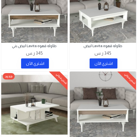
طاوله قهوه Lavita ابيض
طاوله قهوه Lavita ابيض بني
345 ر.س
345 ر.س
اشتري اﻵن
اشتري اﻵن
شحن مجاني
شحن مجاني
جديد