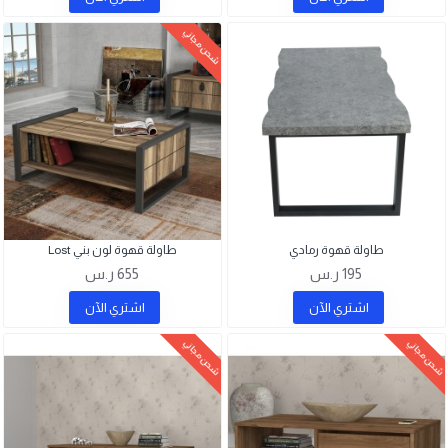
شحن مجاني
طاولة قهوة رمادي
طاولة قهوة لون بني Lost
195 ر.س
655 ر.س
اشتري اﻵن
اشتري اﻵن
شحن مجاني
شحن مجاني