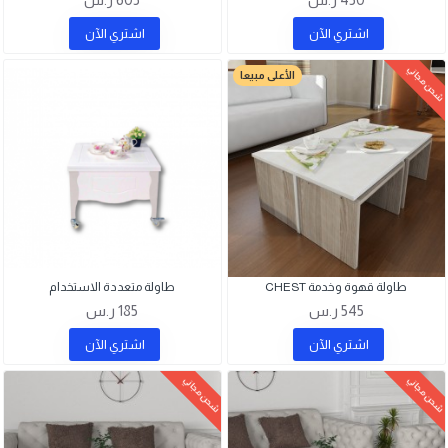
اشتري اﻵن
اشتري اﻵن
شحن مجاني
الأعلى مبيعا
طاولة قهوة وخدمة CHEST
طاولة متعددة الاستخدام
545 ر.س
185 ر.س
اشتري اﻵن
اشتري اﻵن
شحن مجاني
شحن مجاني