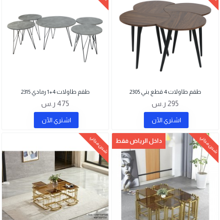
طقم طاولات 4 قطع بني 2305
طقم طاولات 4+1 رمادي 2315
295 ر.س
475 ر.س
اشتري اﻵن
اشتري اﻵن
شحن مجاني
شحن مجاني
داخل الرياض فقط