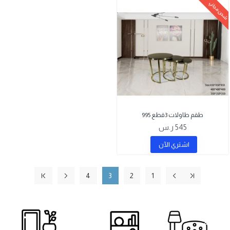
شحن مجاني
طقم طاولات 3قطع 995
545 ر.س
اشتري اﻵن
4
3
2
1