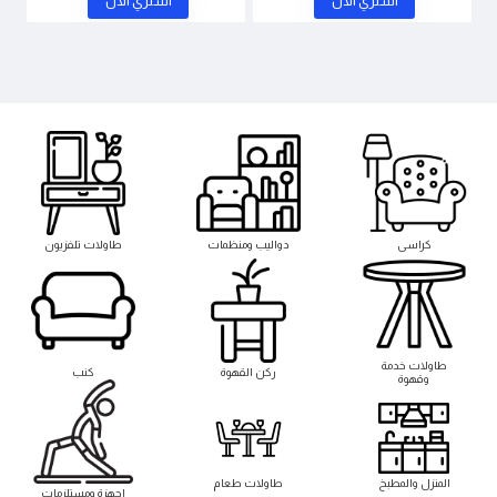
اشتري اﻵن
اشتري اﻵن
كراسى
دواليب ومنظمات
طاولات تلفزيون
طاوﻻت خدمة
ركن القهوة
كنب
وقهوة
المنزل والمطبخ
طاوﻻت طعام
اجهزة ومستلزمات