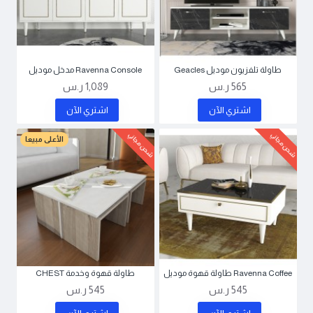
طاولة تلفزيون موديل Geacles
Ravenna Console مدخل موديل
565 ر.س
1,089 ر.س
اشتري اﻵن
اشتري اﻵن
شحن مجاني
شحن مجاني
الأعلى مبيعا
Ravenna Coffee طاولة قهوة موديل
طاولة قهوة وخدمة CHEST
545 ر.س
545 ر.س