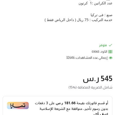
عدد الكراتين :1 كرتون
صنع : فى تركيا
خدمة التركيب : 75 ريال ( داخل الرياض فقط )
متوفر
الكود:
03068
إجمالي عدد المشاهدات: 32646
545 ر.س
شامل الضريبة المضافة (%15)
أو قسم فاتورتك بقيمة
181.66 ر.س
على
3
دفعات
بدون رسوم تأخير، متوافقة مع الشريعة الإسلامية
اعرف أكثر