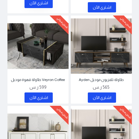
اشتري اﻵن
اشتري اﻵن
شحن مجاني
شحن مجاني
طاولة تلفزيون موديل Ayden
Veyron Coffee طاولة قهوة موديل
565 ر.س
599 ر.س
اشتري اﻵن
اشتري اﻵن
شحن مجاني
شحن مجاني