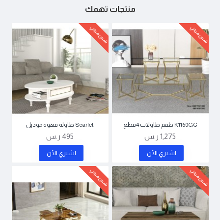
منتجات تهمك
شحن مجاني
شحن مجاني
K1160GC طقم طاولات 4قطع
Scarlet طاولة قهوة موديل
1,275 ر.س
495 ر.س
اشتري اﻵن
اشتري اﻵن
شحن مجاني
شحن مجاني