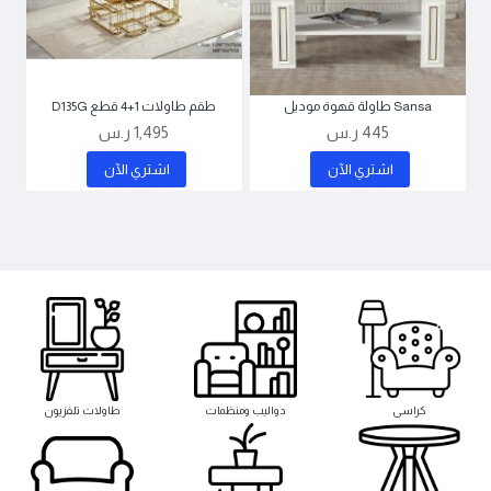
Sansa طاولة قهوة موديل
طقم طاولات 1+4 قطع D135G
445 ر.س
1,495 ر.س
اشتري اﻵن
اشتري اﻵن
كراسى
دواليب ومنظمات
طاولات تلفزيون