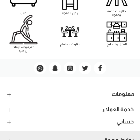
طاوﻻت خدمة
ركن القهوة
كنب
وقهوة
المنزل والمطبخ
طاوﻻت طعام
اجهزة ومستلزمات
رياضية
معلومات
خدمة العملاء
حسابي