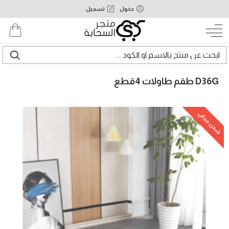
دخول
تسجيل
D36G طقم طاولات 4قطع
شحن مجاني