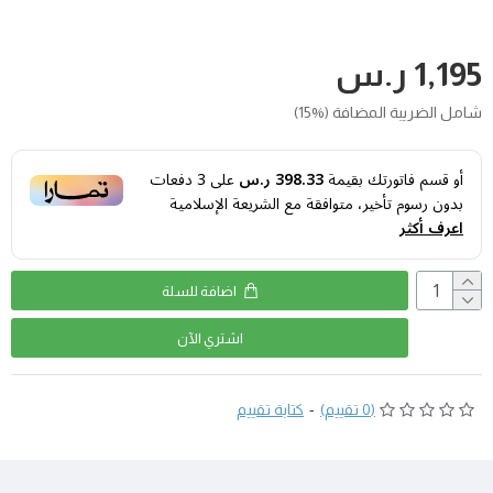
1,195 ر.س
شامل الضريبة المضافة (%15)
أو قسم فاتورتك بقيمة
398.33 ر.س
على
3
دفعات
بدون رسوم تأخير، متوافقة مع الشريعة الإسلامية
اعرف أكثر
اضافة للسلة
اشتري اﻵن
(0 تقييم)
-
كتابة تقييم