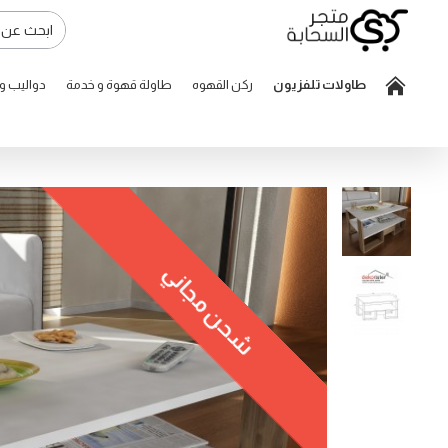
طاولات تلفزيون
ركن القهوه
طاولة قهوة و خدمة
دواليب 
شحن مجاني