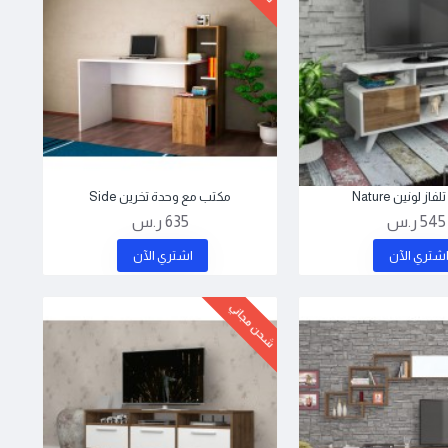
از لونين Nature
مكتب مع وحدة تخرين Side
545 ر.س
635 ر.س
شتري اﻵن
اشتري اﻵن
شحن مجاني