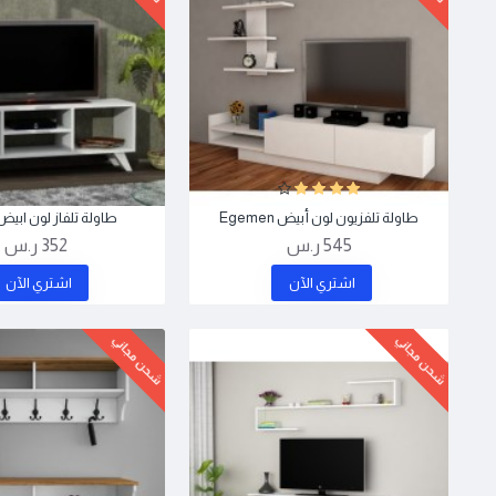
طاولة تلفزيون لون أبيض Egemen
طاولة تلفاز لون ابيض aren
545 ر.س
352 ر.س
اشتري اﻵن
اشتري اﻵن
شحن مجاني
شحن مجاني