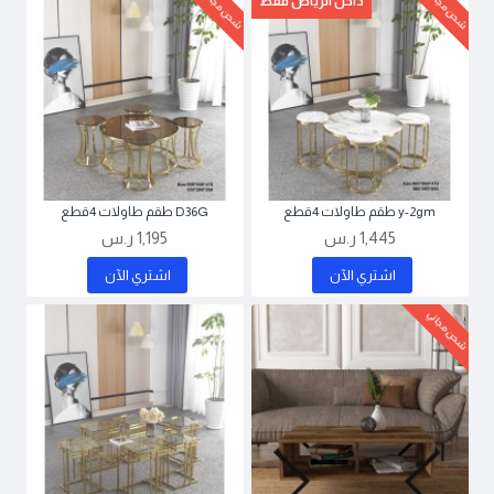
شحن مجاني
شحن مجاني
داخل الرياض فقط
y-2gm طقم طاولات 4قطع
D36G طقم طاولات 4قطع
1,445 ر.س
1,195 ر.س
اشتري اﻵن
اشتري اﻵن
شحن مجاني