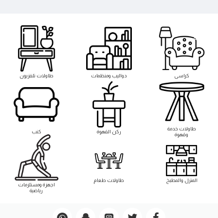
كراسى
دواليب ومنظمات
طاولات تلفزيون
طاوﻻت خدمة
ركن القهوة
كنب
وقهوة
المنزل والمطبخ
طاوﻻت طعام
اجهزة ومستلزمات
رياضية