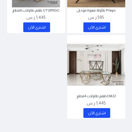
Prego طاولة قهوة موديل
CT2015GC طقم طاولات 6قطع
595 ر.س
1,445 ر.س
اشتري اﻵن
اشتري اﻵن
CM22طقم طاولات 4قطع
1,445 ر.س
اشتري اﻵن