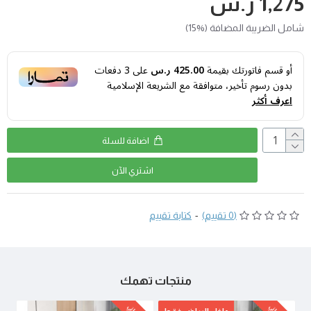
1,275 ر.س
شامل الضريبة المضافة (%15)
أو قسم فاتورتك بقيمة
425.00 ر.س
على
3
دفعات
بدون رسوم تأخير، متوافقة مع الشريعة الإسلامية
اعرف أكثر
اضافة للسلة
اشتري اﻵن
(0 تقييم)
-
كتابة تقييم
منتجات تهمك