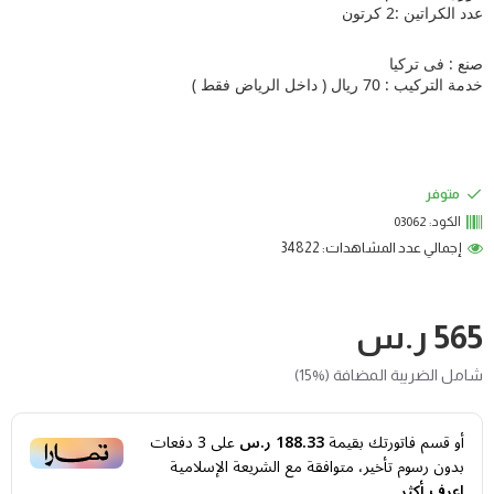
عدد الكراتين :2 كرتون
صنع : فى تركيا
خدمة التركيب : 70 ريال ( داخل الرياض فقط )
متوفر
الكود:
03062
إجمالي عدد المشاهدات: 34822
565 ر.س
شامل الضريبة المضافة (%15)
أو قسم فاتورتك بقيمة
188.33 ر.س
على
3
دفعات
بدون رسوم تأخير، متوافقة مع الشريعة الإسلامية
اعرف أكثر