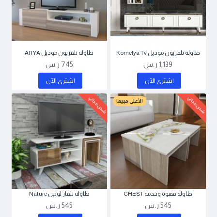
طاولة تلفزيون موديل Kornelya Tv
طاولة تلفزيون موديل ARYA
1,139 ر.س
745 ر.س
اشتري اﻵن
اشتري اﻵن
شحن مجاني
شحن مجاني
الأعلى مبيعا
طاولة قهوة وخدمة CHEST
طاولة تلفاز لونين Nature
545 ر.س
545 ر.س