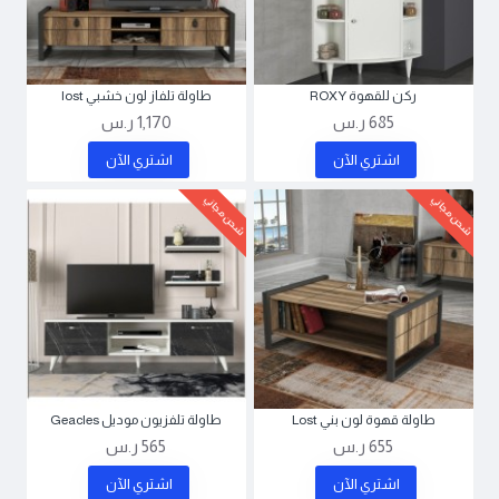
ركن للقهوة ROXY
طاولة تلفاز لون خشبي lost
685 ر.س
1,170 ر.س
اشتري اﻵن
اشتري اﻵن
شحن مجاني
شحن مجاني
طاولة قهوة لون بني Lost
طاولة تلفزيون موديل Geacles
655 ر.س
565 ر.س
اشتري اﻵن
اشتري اﻵن