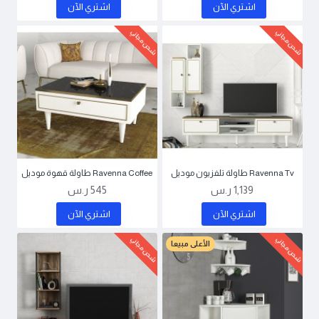
اشتري اﻵن
اشتري اﻵن
شحن مجاني
شحن مجاني
Ravenna Tv طاولة تلفزيون موديل
Ravenna Coffee طاولة قهوة موديل
1,139 ر.س
545 ر.س
اشتري اﻵن
اشتري اﻵن
شحن مجاني
شحن مجاني
الأعلى مبيعا