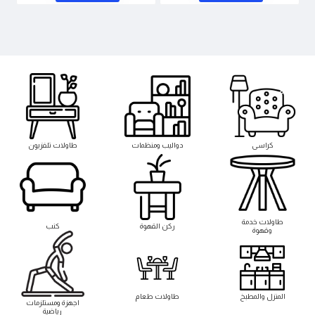
كراسى
دواليب ومنظمات
طاولات تلفزيون
طاوﻻت خدمة
ركن القهوة
كنب
وقهوة
المنزل والمطبخ
طاوﻻت طعام
اجهزة ومستلزمات
رياضية