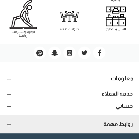
المنزل والمطبخ
طاوﻻت طعام
اجهزة ومستلزمات
رياضية
معلومات
خدمة العملاء
حسابي
روابط مهمة