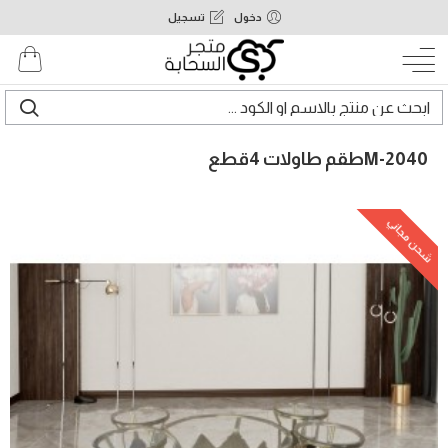
دخول
تسجيل
M-2040طقم طاولات 4قطع
شحن مجاني