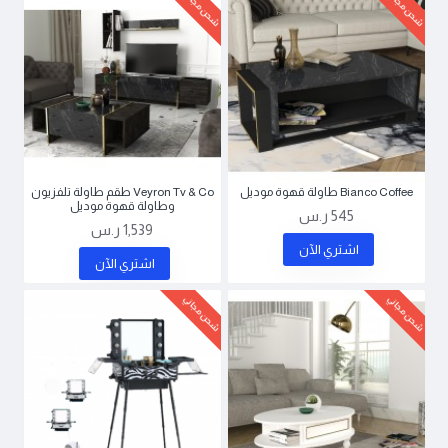
شحن مجاني
شحن مجاني
Bianco Coffee طاولة قهوة موديل
Veyron Tv & Co طقم طاولة تلفزيون
وطاولة قهوة موديل
545 ر.س
1,539 ر.س
اشتري اﻵن
اشتري اﻵن
شحن مجاني
شحن مجاني