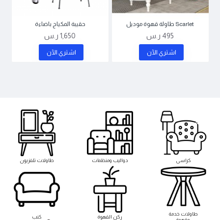
Scarlet طاولة قهوة موديل
حقيبة المكياج باضاءة
495 ر.س
1,650 ر.س
اشتري اﻵن
اشتري اﻵن
كراسى
دواليب ومنظمات
طاولات تلفزيون
طاوﻻت خدمة
ركن القهوة
كنب
وقهوة