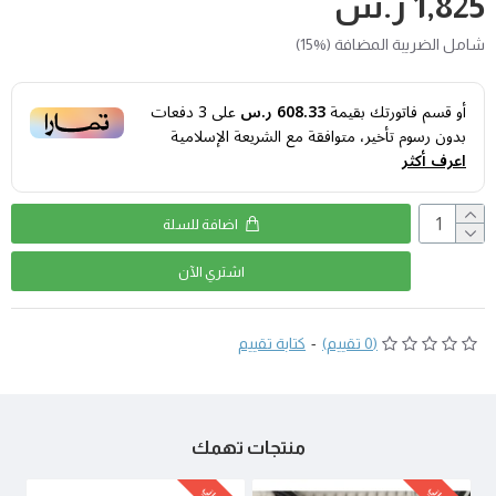
1,825 ر.س
شامل الضريبة المضافة (%15)
أو قسم فاتورتك بقيمة
608.33 ر.س
على
3
دفعات
بدون رسوم تأخير، متوافقة مع الشريعة الإسلامية
اعرف أكثر
اضافة للسلة
اشتري اﻵن
(0 تقييم)
-
كتابة تقييم
منتجات تهمك