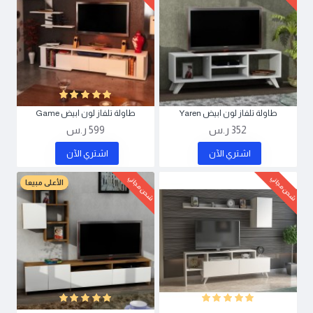
طاولة تلفاز لون ابيض Yaren
طاولة تلفاز لون ابيض Game
352 ر.س
599 ر.س
اشتري اﻵن
اشتري اﻵن
شحن مجاني
شحن مجاني
الأعلى مبيعا