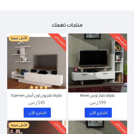
منتجات تهمك
شحن مجاني
شحن مجاني
الأعلى مبيعا
طاولة تلفاز لونين Minel
طاولة تلفزيون لون أبيض Egemen
599 ر.س
545 ر.س
اشتري اﻵن
اشتري اﻵن
شحن مجاني
شحن مجاني
الأعلى مبيعا