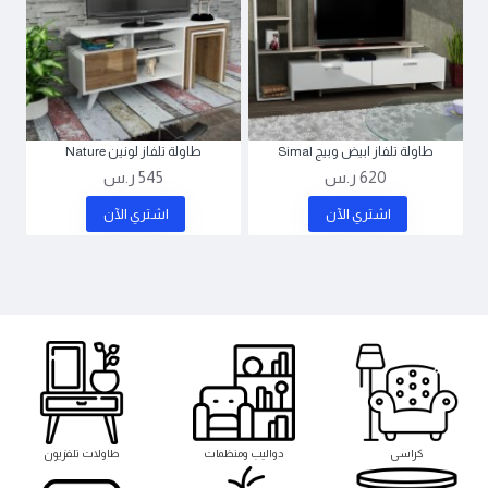
طاولة تلفاز ابيض وبيج Simal
طاولة تلفاز لونين Nature
620 ر.س
545 ر.س
اشتري اﻵن
اشتري اﻵن
كراسى
دواليب ومنظمات
طاولات تلفزيون