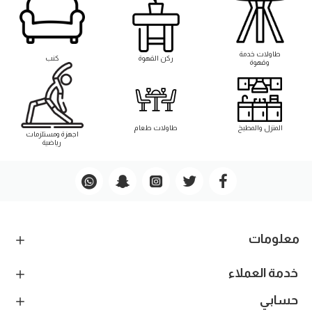
طاوﻻت خدمة
ركن القهوة
كنب
وقهوة
المنزل والمطبخ
طاوﻻت طعام
اجهزة ومستلزمات
رياضية
معلومات
خدمة العملاء
حسابي