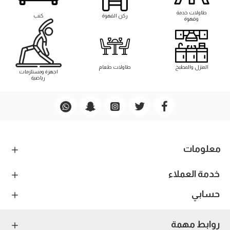
طاوﻻت خدمة
ركن القهوة
كنب
وقهوة
المنزل والمطبخ
طاوﻻت طعام
اجهزة ومستلزمات
رياضية
معلومات
خدمة العملاء
حسابي
روابط مهمة