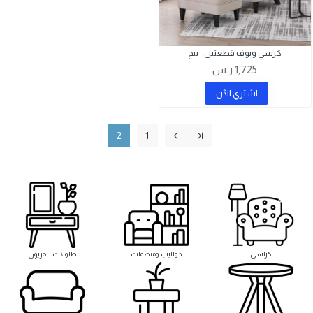
كرسي وبوف قطعتين - بيج
1,725 ر.س
اشتري اﻵن
2
1
كراسى
دواليب ومنظمات
طاولات تلفزيون