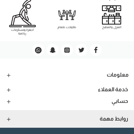
المنزل والمطبخ
طاوﻻت طعام
اجهزة ومستلزمات
رياضية
معلومات
خدمة العملاء
حسابي
روابط مهمة