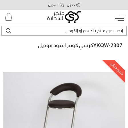
دخول
تسجيل
YKQW-2307كرسي كونتر اسود موديل
شحن مجاني