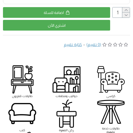
اضافة للسلة
اشتري اﻵن
(0 تقييم)
-
كتابة تقييم
كراسى
دواليب ومنظمات
طاولات تلفزيون
طاوﻻت خدمة
ركن القهوة
كنب
وقهوة