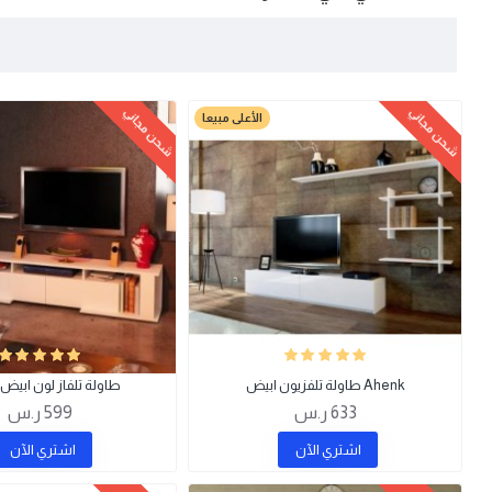
شحن مجاني
شحن مجاني
الأعلى مبيعا
Ahenk طاولة تلفزيون ابيض
طاولة تلفاز لون ابيض Game
633 ر.س
599 ر.س
اشتري اﻵن
اشتري اﻵن