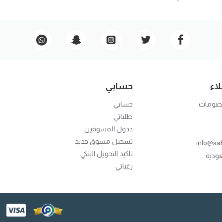
اء
حسابي
خصومات
حسابي
طلباتي
دخول المسوقين
تسجيل مسوق جديد
info@sa
تاكيد التحويل البنكي
عودية
رغباتي