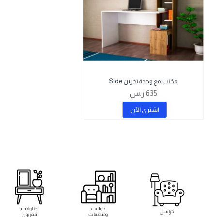
مكتب مع وحدة تخرين Side
635 ر.س
اشتري اﻵن
دواليب
طاولات
كراسى
ومنظمات
تلفزيون