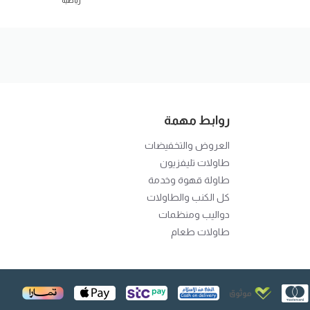
رياضية
روابط مهمة
العروض والتخفيضات
طاوﻻت تليفزيون
طاولة قهوة وخدمة
كل الكنب والطاوﻻت
دواليب ومنظمات
طاولات طعام