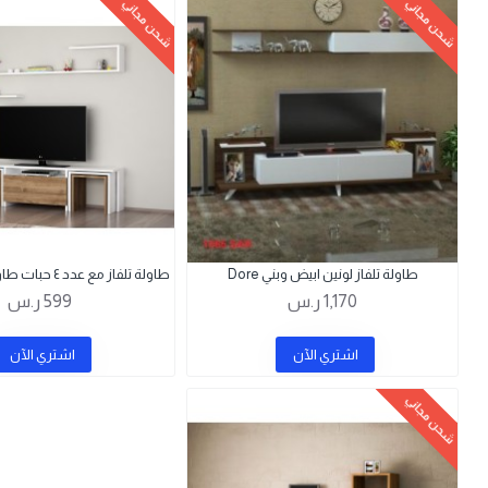
شحن مجاني
شحن مجاني
طاولة تلفاز لونين ابيض وبني Dore
طاولة تلفاز مع عدد ٤ حبات طاولات خدمة Ege
1,170 ر.س
599 ر.س
اشتري اﻵن
اشتري اﻵن
شحن مجاني