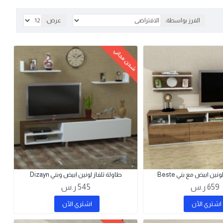
الفرز بواسطة:
عرض:
شحن مجاني
نين ابيض مع بني Beste
طاولة تلفاز لونين ابيض وبني Dizayn
659 ر.س
545 ر.س
اشتري اﻵن
اشتري اﻵن