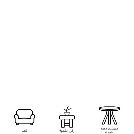
طاوﻻت خدمة
ركن القهوة
كنب
وقهوة