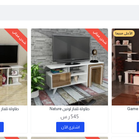
شحن مجاني
شحن مجاني
الأعلى مبيعا
طاولة تلفاز لونين Nature
طاولة تلفاز لو
545 ر.س
اشتري اﻵن