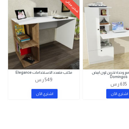
شحن مجاني
مع وحدة تخرين لون ابيض
مكتب متعدد الاستخدامات Elegance
Domingos
549 ر.س
635 ر.س
اشتري اﻵن
اشتري اﻵن