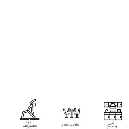
اجهزة
المنزل
طاوﻻت طعام
ومستلزمات
والمطبخ