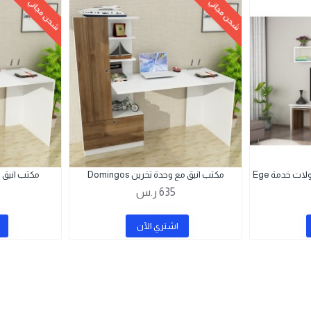
شحن مجاني
شحن مجاني
مكتب انيق مع وحدة تخرين Domingos
مكتب انيق 
635 ر.س
اشتري اﻵن