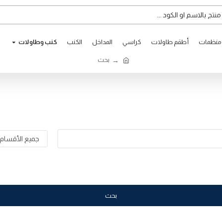
ومنظمات
أطقم طاولات
كراسي
المداخل
الكنب
كنب وطاوﻻت
بحث
بحث