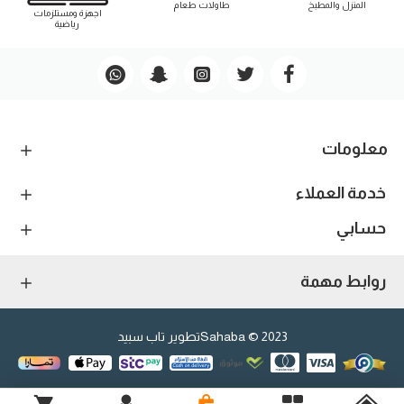
المنزل والمطبخ
طاوﻻت طعام
اجهزة ومستلزمات
رياضية
معلومات
خدمة العملاء
حسابي
روابط مهمة
2023 © Sahaba
تطوير تاب سبيد