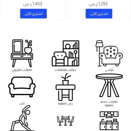
1,298 ر.س
1,408 ر.س
اشتري اﻵن
اشتري اﻵن
كراسى
دواليب ومنظمات
طاولات تلفزيون
طاوﻻت خدمة
ركن القهوة
كنب
وقهوة