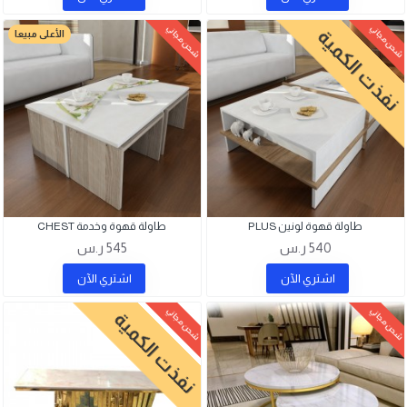
شحن مجاني
شحن مجاني
نفذت الكمية
الأعلى مبيعا
طاولة قهوة لونين PLUS
طاولة قهوة وخدمة CHEST
540 ر.س
545 ر.س
اشتري اﻵن
اشتري اﻵن
شحن مجاني
شحن مجاني
نفذت الكمية