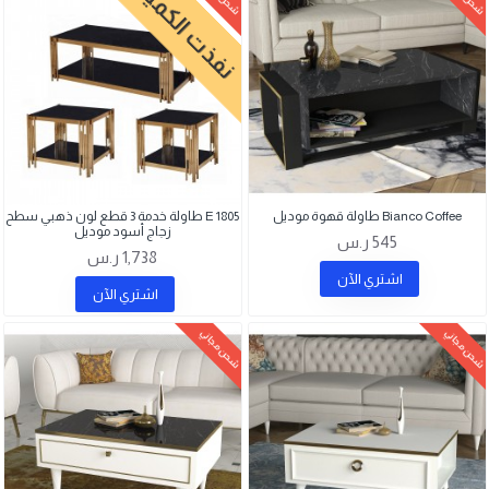
نفذت الكمية
Bianco Coffee طاولة قهوة موديل
E 1805 طاولة خدمة 3 قطع لون ذهبي سطح
زجاج أسود موديل
545 ر.س
1,738 ر.س
اشتري اﻵن
اشتري اﻵن
شحن مجاني
شحن مجاني