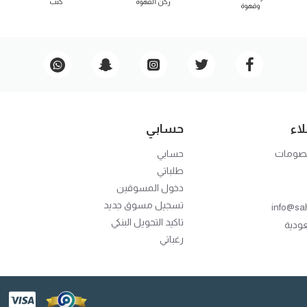
ركن القهوة
كنب
وقهوة
اء
حسابي
خصومات
حسابي
طلباتي
دخول المسوقين
تسجيل مسوق جديد
info@sa
تاكيد التحويل البنكي
عودية
رغباتي