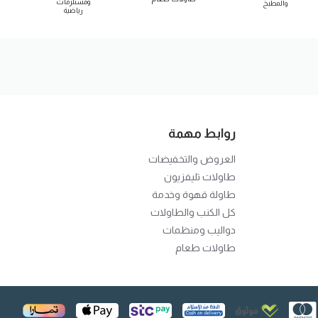
ومستلزمات
والمطبخ
رياضية
روابط مهمة
العروض والتخفيضات
طاوﻻت تليفزيون
طاولة قهوة وخدمة
كل الكنب والطاوﻻت
دواليب ومنظمات
طاولات طعام