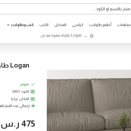
ومنظمات
أطقم طاولات
كراسي
المداخل
الكنب
كنب وطاوﻻت
Logan طاولة قهوة موديل
Logan طاولة قهوة موديل
متوفر
الكود:
03157
المكان:
تركيا
إجمالي عدد المشاهدات: 
475 ر.س