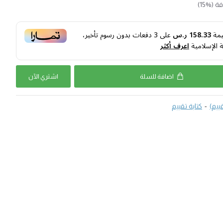
(%15)
يمة
158.33 ر.س
على
3
دفعات بدون رسوم تأخير،
ة الإسلامية
اعرف أكثر
اضافة للسلة
اشتري اﻵن
-
كتابة تقييم