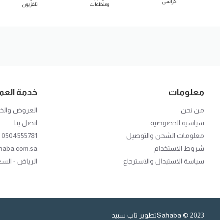
كراسى
ومنظمات
تلفزيون
معلومات
خدمة العمل
من نحن
العروض وال
سياسية الخصوصية
اتصل بنا
معلومات الشحن والتوصيل
0504555781
شروط الاستخدام
haba.com.sa
سياسة الاستبدال والاسترجاع
الرياض - الس
2023 © Sahaba
تطوير تاب سبيد