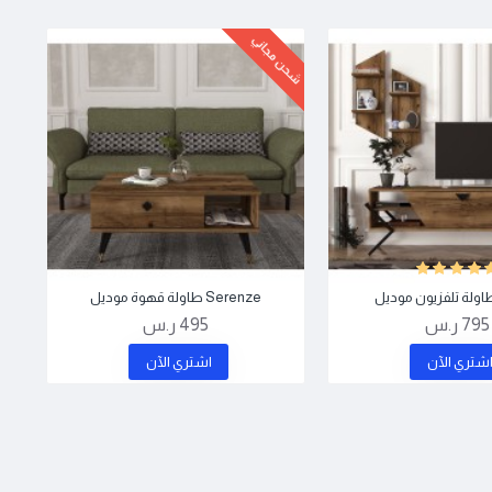
شحن مجاني
Serenze طاولة قهوة موديل
795 ر.س
495 ر.س
شتري اﻵن
اشتري اﻵن