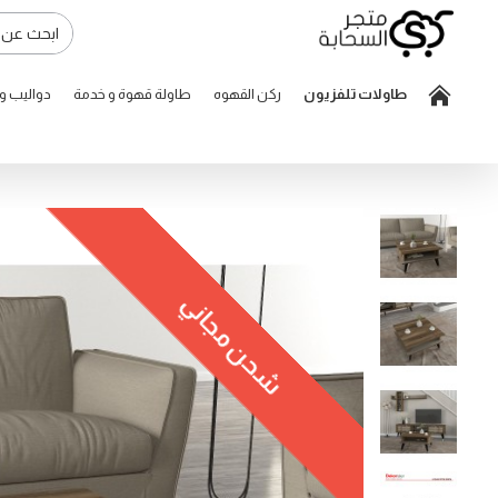
طاولات تلفزيون
ركن القهوه
طاولة قهوة و خدمة
دواليب 
شحن مجاني