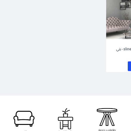
طاوﻻت خدمة