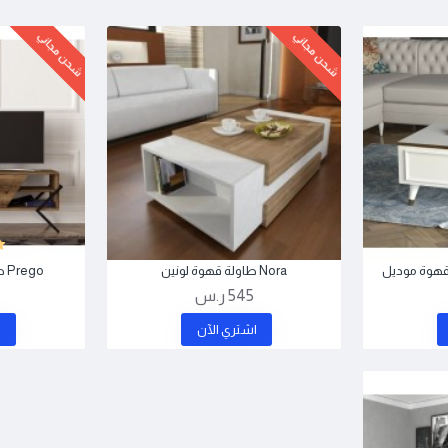
شحن مجاني
شحن مجاني
Nora طاولة قهوة لونين
Prego طاولة تلفزيون موديل
545 ر.س
اشتري اﻵن
ا