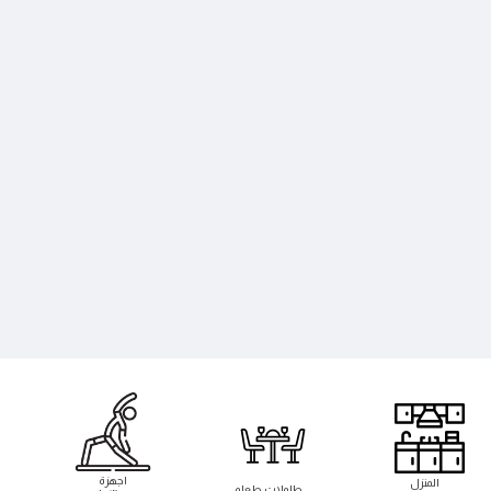
اجهزة
المنزل
طاوﻻت طعام