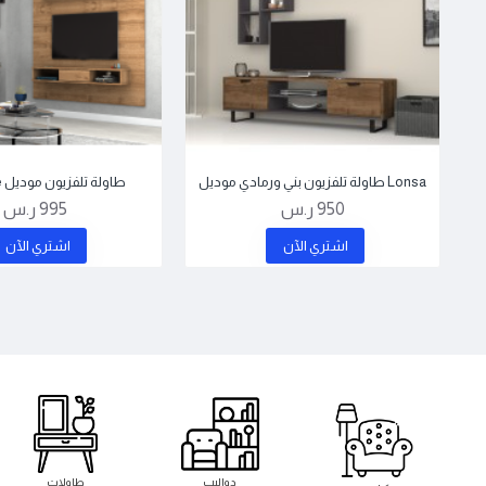
Lonsa طاولة تلفزيون بني ورمادي موديل
طاولة تلفزيون موديل sline - بني
950 ر.س
995 ر.س
اشتري اﻵن
اشتري اﻵن
دواليب
طاولات