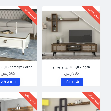
شحن مجاني
شحن مجاني
Loganطاولة تلفزيون موديل
Kornelya Coffee طاولة قهوة موديل
995 ر.س
565 ر.س
اشتري اﻵن
اشتري اﻵن
شحن مجاني
شحن مجاني