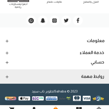
المنزل والمطبخ
طاوﻻت طعام
اجهزة ومستلزمات
رياضية
معلومات
خدمة العملاء
حسابي
روابط مهمة
2023 © Sahaba
تطوير تاب سبيد