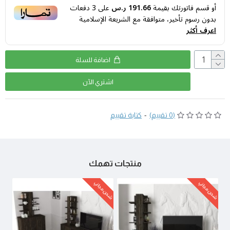
أو قسم فاتورتك بقيمة
191.66 ر.س
على
3
دفعات
بدون رسوم تأخير، متوافقة مع الشريعة الإسلامية
اعرف أكثر
اضافة للسلة
اشتري اﻵن
(0 تقييم)
-
كتابة تقييم
منتجات تهمك
شحن مجاني
شحن مجاني