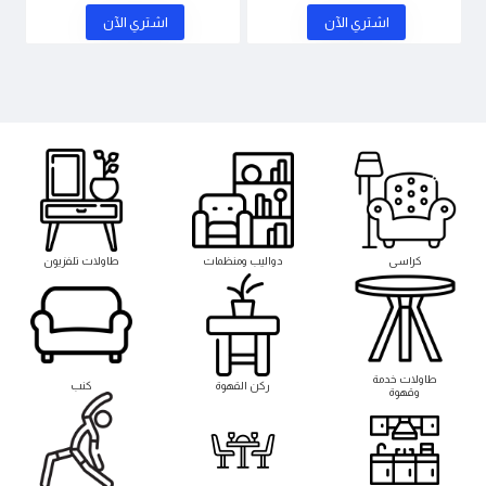
اشتري اﻵن
اشتري اﻵن
كراسى
دواليب ومنظمات
طاولات تلفزيون
طاوﻻت خدمة
ركن القهوة
كنب
وقهوة